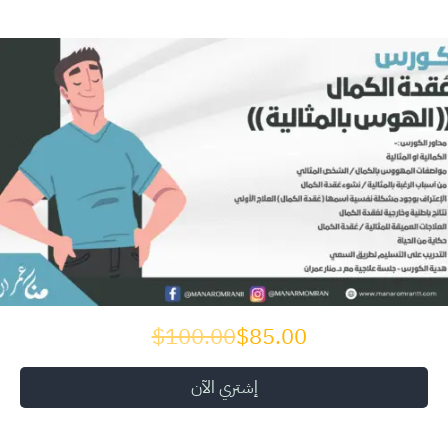
$100.00
$85.00
إشتري الآن