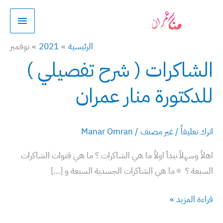
خطي
القائمة
لى
الرئيسي
لمحتوى
الرئيسية
2021
نوفمبر
الشاكرات ( شرح تفصيلي )
الشاكرات
(
للدكتورة منار عمران
شرح
تفصيلي
)
اترك تعليقاً
/
غير مصنف
/
Manar Omran
للدكتورة
اهلاً وسهلاً نبدأ اولاً ما هي الشاكرات ؟ ما هي قنوات الشاكرات
منار
السبعة ؟ 🔅ما هي الشاكرات الجسدية السبعة و […]
عمران
قراءة المزيد »