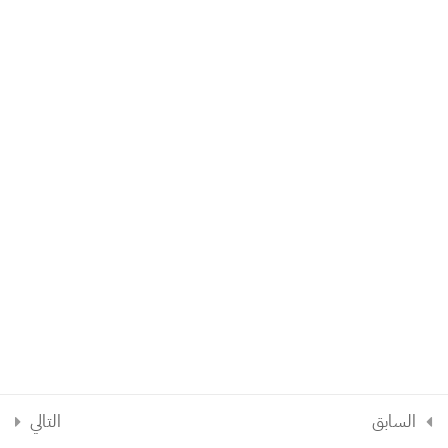
حميع الحقوق محفوظة © 2026
منار عمران
الكورسات
وصفات علاجية
وكلائنا
اكاديمية منارات
دخول طلابنا
السابق
التالي