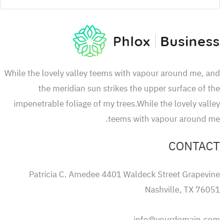
While the lovely valley teems with vapour around me, 
the meridian sun strikes the upper surface of 
impenetrable foliage of my trees.While the lovely val
teems with vapour around m
CONTA
Patricia C. Amedee 4401 Waldeck Street Grapevi
Nashville, TX 760
info@yourdomain.c