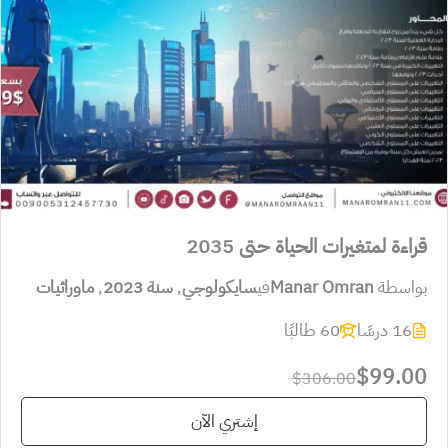
قراءة لمتغيرات الحياة حتى 2035
بواسطة
Manar Omran
في
سايكولوجي
,
سنة 2023
,
ماورائيات
16 درسًا
60 طالبًا
$99.00
$306.00
إشتري الآن