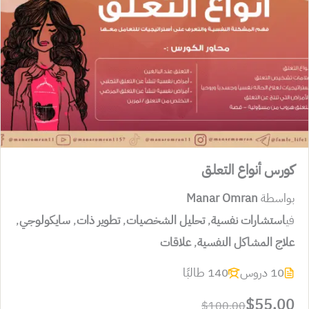
كورس أنواع التعلـق
بواسطة
Manar Omran
في
استشارات نفسية
,
تحليل الشخصيات
,
تطوير ذات
,
سايكولوجي
,
علاج المشاكل النفسية
,
علاقات
10 دروس
140 طالبًا
$55.00
$100.00