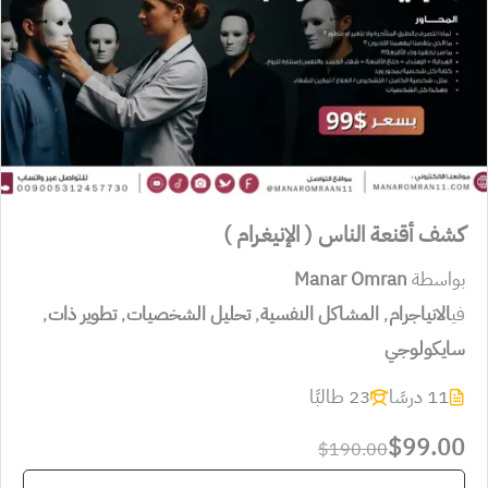
كشف أقنعة الناس ( الإنيغـرام )
بواسطة
Manar Omran
في
الانياجرام
,
المشاكل النفسية
,
تحليل الشخصيات
,
تطوير ذات
,
سايكولوجي
11 درسًا
23 طالبًا
$99.00
$190.00