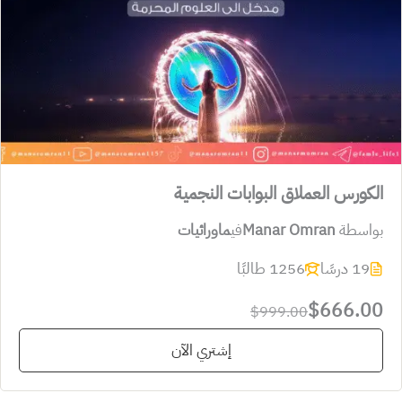
الكورس العملاق البوابات النجمية
بواسطة
Manar Omran
في
ماورائيات
19 درسًا
1256 طالبًا
$666.00
$999.00
إشتري الآن