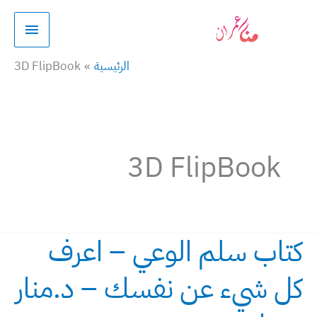
خطي
القائمة
لى
الرئيسي
لمحتوى
الرئيسية
3D FlipBook
3D FlipBook
كتاب سلم الوعي – اعرف
كتاب
سلم
كل شيء عن نفسك – د.منار
الوعي
–